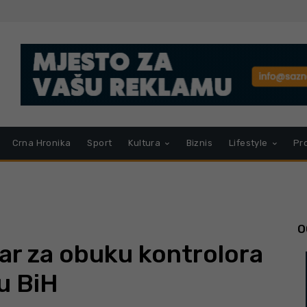
Crna Hronika
Sport
Kultura
Biznis
Lifestyle
Pr
O
ar za obuku kontrolora
u BiH