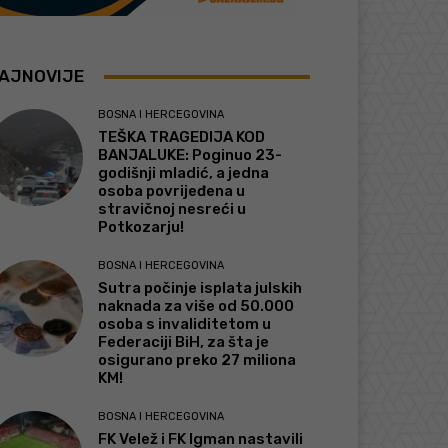
AJNOVIJE
BOSNA I HERCEGOVINA
TEŠKA TRAGEDIJA KOD
BANJALUKE: Poginuo 23-
godišnji mladić, a jedna
osoba povrijeđena u
stravičnoj nesreći u
Potkozarju!
BOSNA I HERCEGOVINA
Sutra počinje isplata julskih
naknada za više od 50.000
osoba s invaliditetom u
Federaciji BiH, za šta je
osigurano preko 27 miliona
KM!
BOSNA I HERCEGOVINA
FK Velež i FK Igman nastavili