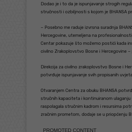
Dodao je i to da je ispunjavanje strogih reg
stručnosti i ozbiljnosti s kojom je BHANSA pr
– Posebno me raduje izvrsna suradnja BHANSA-
Hercegovine, utemeljena na profesionalnosti, 
Centar pokazuje što možemo postići kada instit
civilno Zrakoplovstvo Bosne i Hercegovine – p
Direkcija za civilno zrakoplovstvo Bosne i He
potvrđuje ispunjavanje svih propisanih uvje
Otvaranjem Centra za obuku BHANSA potvrđu
stručnih kapaciteta i kontinuiranom ulaganju 
raspolagala stručnim kadrom i resursima potre
zračnim prometom, dodaje se u priopćenju