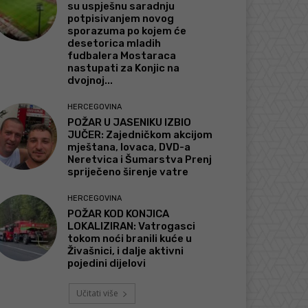
su uspješnu saradnju
potpisivanjem novog
sporazuma po kojem će
desetorica mladih
fudbalera Mostaraca
nastupati za Konjic na
dvojnoj...
HERCEGOVINA
POŽAR U JASENIKU IZBIO
JUČER: Zajedničkom akcijom
mještana, lovaca, DVD-a
Neretvica i Šumarstva Prenj
spriječeno širenje vatre
HERCEGOVINA
POŽAR KOD KONJICA
LOKALIZIRAN: Vatrogasci
tokom noći branili kuće u
Živašnici, i dalje aktivni
pojedini dijelovi
Učitati više