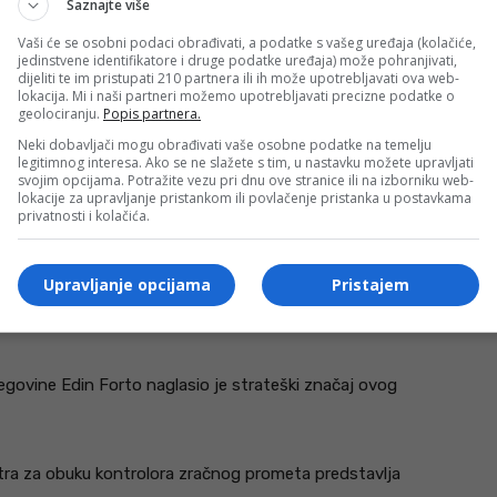
Saznajte više
Vaši će se osobni podaci obrađivati, a podatke s vašeg uređaja (kolačiće,
jedinstvene identifikatore i druge podatke uređaja) može pohranjivati,
dijeliti te im pristupati 210 partnera ili ih može upotrebljavati ova web-
je kako je riječ o jednom od najvažnijih trenutaka u
lokacija. Mi i naši partneri možemo upotrebljavati precizne podatke o
geolociranju.
Popis partnera.
Neki dobavljači mogu obrađivati vaše osobne podatke na temelju
legitimnog interesa. Ako se ne slažete s tim, u nastavku možete upravljati
s otvaramo novo poglavlje u razvoju zračne plovidbe
svojim opcijama. Potražite vezu pri dnu ove stranice ili na izborniku web-
lokacije za upravljanje pristankom ili povlačenje pristanka u postavkama
trenutaka u razvoju BHANSA-e od njezina osnutka i
privatnosti i kolačića.
ručnost i kapacitet razvijati vlastite vrhunske
iti centar u kojem će se stvarati nove generacije
Upravljanje opcijama
Pristajem
i će desetljećima čuvati sigurnost našega neba – kazao
egovine Edin Forto naglasio je strateški značaj ovog
ntra za obuku kontrolora zračnog prometa predstavlja