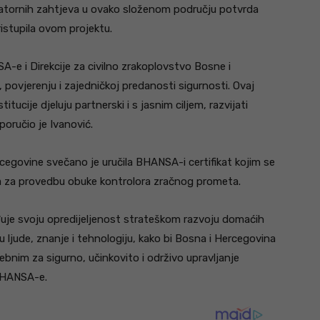
ulatornih zahtjeva u ovako složenom području potvrda
istupila ovom projektu.
e i Direkcije za civilno zrakoplovstvo Bosne i
povjerenju i zajedničkoj predanosti sigurnosti. Ovaj
ucije djeluju partnerski i s jasnim ciljem, razvijati
oručio je Ivanović.
rcegovine svečano je uručila BHANSA-i certifikat kojim se
ta za provedbu obuke kontrolora zračnog prometa.
je svoju opredijeljenost strateškom razvoju domaćih
u ljude, znanje i tehnologiju, kako bi Bosna i Hercegovina
bnim za sigurno, učinkovito i održivo upravljanje
 BHANSA-e.