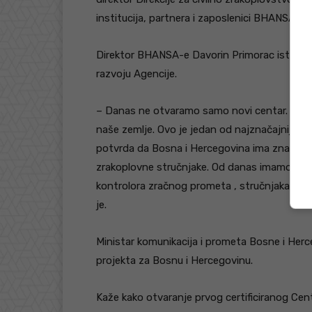
institucija, partnera i zaposlenici BHANSA-e.
Direktor BHANSA-e Davorin Primorac istaknuo 
razvoju Agencije.
– Danas ne otvaramo samo novi centar. Dana
naše zemlje. Ovo je jedan od najznačajnijih 
potvrda da Bosna i Hercegovina ima znanje, st
zrakoplovne stručnjake. Od danas imamo vlast
kontrolora zračnog prometa , stručnjaka koj
je.
Ministar komunikacija i prometa Bosne i Herc
projekta za Bosnu i Hercegovinu.
Kaže kako otvaranje prvog certificiranog Ce