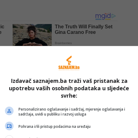
Izdavač saznajem.ba traži vaš pristanak za
upotrebu vaših osobnih podataka u sljedeće
svrhe:
nove generacije od 17 kandidata za kontrolore zračnog
Personalizirano oglašavanje i sadržaj, mjerenje oglašavanja i
u započeti upravo u ovom centru.
sadržaja, uvidi u publiku i razvoj usluga
Pohrana i/ili pristup podacima na uređaju
 i prometa Bosne i Hercegovine Edin Forto, generalni
sne i Hercegovine Zorislav Ivanović, predstavnici