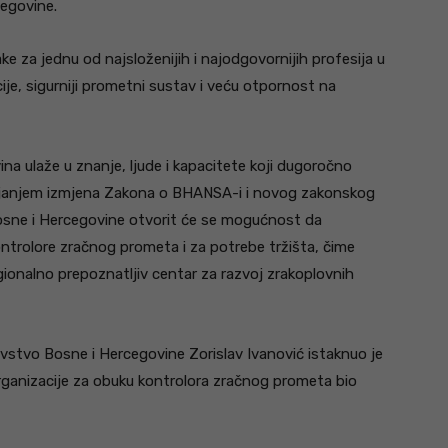
egovine.
ake za jednu od najsloženijih i najodgovornijih profesija u
ije, sigurniji prometni sustav i veću otpornost na
na ulaže u znanje, ljude i kapacitete koji dugoročno
ajanjem izmjena Zakona o BHANSA-i i novog zakonskog
 Bosne i Hercegovine otvorit će se mogućnost da
ntrolore zračnog prometa i za potrebe tržišta, čime
gionalno prepoznatljiv centar za razvoj zrakoplovnih
lovstvo Bosne i Hercegovine Zorislav Ivanović istaknuo je
rganizacije za obuku kontrolora zračnog prometa bio