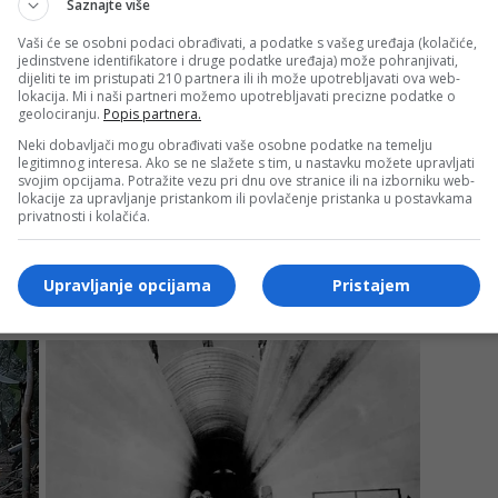
Saznajte više
Vaši će se osobni podaci obrađivati, a podatke s vašeg uređaja (kolačiće,
jedinstvene identifikatore i druge podatke uređaja) može pohranjivati,
dijeliti te im pristupati 210 partnera ili ih može upotrebljavati ova web-
lokacija. Mi i naši partneri možemo upotrebljavati precizne podatke o
geolociranju.
Popis partnera.
Neki dobavljači mogu obrađivati vaše osobne podatke na temelju
legitimnog interesa. Ako se ne slažete s tim, u nastavku možete upravljati
svojim opcijama. Potražite vezu pri dnu ove stranice ili na izborniku web-
lokacije za upravljanje pristankom ili povlačenje pristanka u postavkama
privatnosti i kolačića.
Upravljanje opcijama
Pristajem