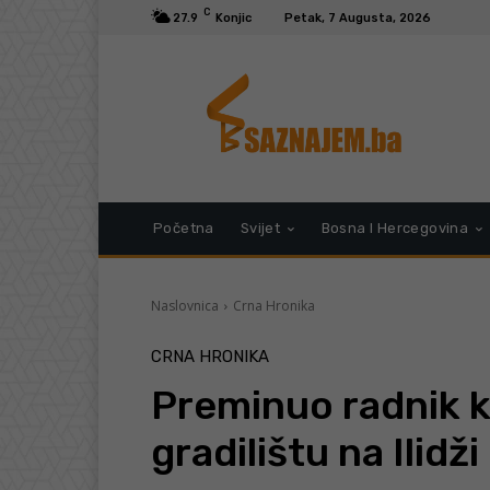
C
27.9
Konjic
Petak, 7 Augusta, 2026
Početna
Svijet
Bosna I Hercegovina
Naslovnica
Crna Hronika
CRNA HRONIKA
Preminuo radnik ko
gradilištu na Ilidži