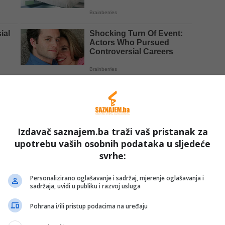
Izdavač saznajem.ba traži vaš pristanak za
upotrebu vaših osobnih podataka u sljedeće
svrhe:
Personalizirano oglašavanje i sadržaj, mjerenje oglašavanja i
sadržaja, uvidi u publiku i razvoj usluga
Pohrana i/ili pristup podacima na uređaju