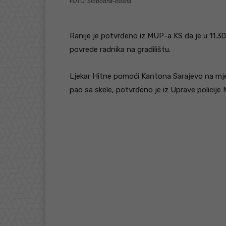
FOTO: Slobodna-bosna
Ranije je potvrđeno iz MUP-a KS da je u 11.30 
povrede radnika na gradilištu.
Ljekar Hitne pomoći Kantona Sarajevo na mjes
pao sa skele, potvrđeno je iz Uprave policij