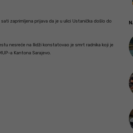
sati zaprimljena prijava da je u ulici Ustanička došlo do
N
tu nesreće na Ilidži konstatovao je smrt radnika koji je
e MUP-a Kantona Sarajevo.