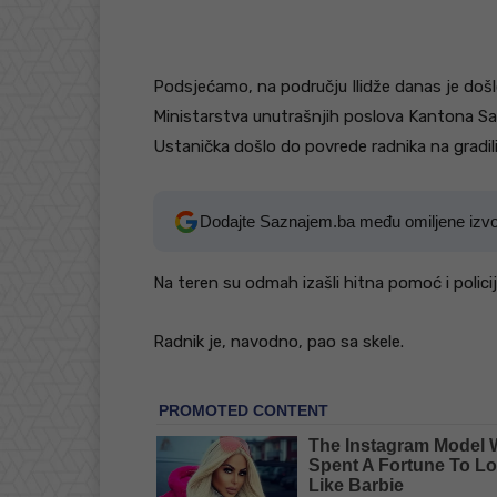
Podsjećamo, na području Ilidže danas je došl
Ministarstva unutrašnjih poslova Kantona Saraj
Ustanička došlo do povrede radnika na gradili
Dodajte Saznajem.ba među omiljene izv
Na teren su odmah izašli hitna pomoć i policij
Radnik je, navodno, pao sa skele.