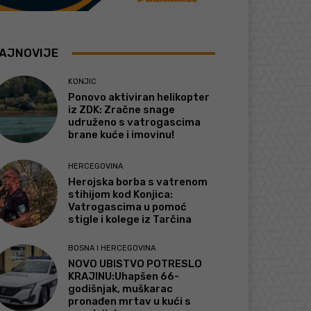
AJNOVIJE
KONJIC
Ponovo aktiviran helikopter
iz ZDK: Zračne snage
udruženo s vatrogascima
brane kuće i imovinu!
HERCEGOVINA
Herojska borba s vatrenom
stihijom kod Konjica:
Vatrogascima u pomoć
stigle i kolege iz Tarčina
BOSNA I HERCEGOVINA
NOVO UBISTVO POTRESLO
KRAJINU:Uhapšen 66-
godišnjak, muškarac
pronađen mrtav u kući s