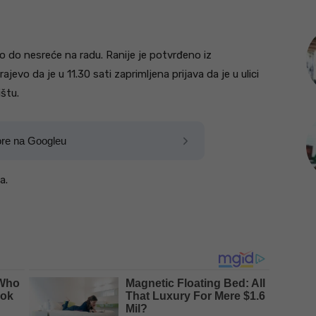
o do nesreće na radu. Ranije je potvrđeno iz
evo da je u 11.30 sati zaprimljena prijava da je u ulici
štu.
ore na Googleu
a.