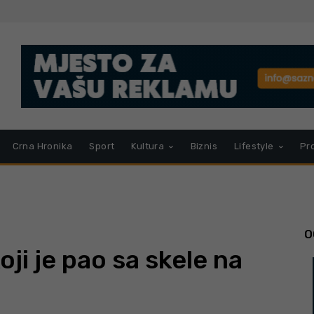
Crna Hronika
Sport
Kultura
Biznis
Lifestyle
Pr
O
ji je pao sa skele na