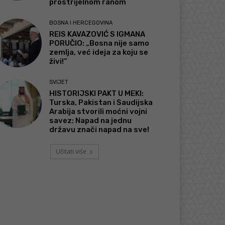
prostrijelnom ranom
BOSNA I HERCEGOVINA
REIS KAVAZOVIĆ S IGMANA
PORUČIO: „Bosna nije samo
zemlja, već ideja za koju se
živi!“
SVIJET
HISTORIJSKI PAKT U MEKI:
Turska, Pakistan i Saudijska
Arabija stvorili moćni vojni
savez: Napad na jednu
državu znači napad na sve!
Učitati više