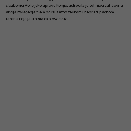
službenici Policijske uprave Konjic, uslijedila je tehnički zahtjevna
akcija izvlačenja tijela po izuzetno teškom i nepristupačnom
terenu koja je trajala oko dva sata.