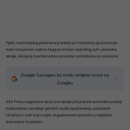
Tijelo nastradalog planinara predato je Policijskoj upravi Konjic
malo iza ponoći, nakon čega je izvršen debrifing svih učesnika
akcije. Akcija je završena bez povreda i poteškoća za spasioce.
Dodajte Saznajem.ba među omiljene izvore na
Googleu
GSS Prenj naglašava da je ova akcija još jednom potvrdila značaj
međusobne saradnje gorskih službi spašavanja, policijskih
struktura i svih koji svojim angažmanom pomažu u najtežim
trenucima na planini.