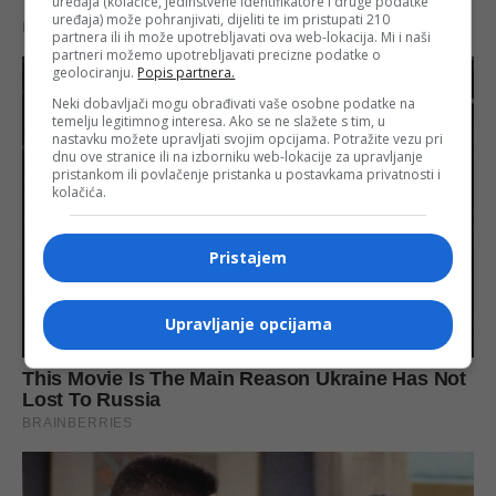
uređaja (kolačiće, jedinstvene identifikatore i druge podatke
uređaja) može pohranjivati, dijeliti te im pristupati 210
partnera ili ih može upotrebljavati ova web-lokacija. Mi i naši
partneri možemo upotrebljavati precizne podatke o
geolociranju.
Popis partnera.
Neki dobavljači mogu obrađivati vaše osobne podatke na
temelju legitimnog interesa. Ako se ne slažete s tim, u
nastavku možete upravljati svojim opcijama. Potražite vezu pri
dnu ove stranice ili na izborniku web-lokacije za upravljanje
pristankom ili povlačenje pristanka u postavkama privatnosti i
kolačića.
Pristajem
Upravljanje opcijama