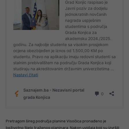
Pretragom šireg područja planine Visočica pronađeno je
beživotno tijelo traženog planinara. Nakon uviđaja koji su izvršili