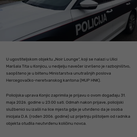
U ugostiteljskom objektu „Noir Lounge“, koji se nalazi u Ulici
Maršala Tita u Konjicu, u nedjelju navečer izvršeno je razbojništvo,
saopšteno je u biltenu Ministarstva unutrašnjih poslova
Hercegovačko-neretvanskog kantona (MUP HNK).
Policijska uprava Konjic zaprimila je prijavu o ovom događaju 31.
maja 2026. godine u 23:00 sati. Odmah nakon prijave, policijski
službenici su izašli na lice mjesta gdje je utvrđeno da je osoba
inicijala D.A. (rođen 2006. godine) uz prijetnju pištoljem od radnika
objekta otuđila neutvrđenu količinu novca.