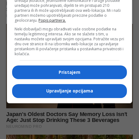
uređaja (kolačiće, jedinstvene identifikatore i druge podatke
uređaja) može pohranjivati, dijeliti te im pristupati 210
partnera ili ih može upotrebljavati ova web-lokacija. Mi i naši
partneri možemo upotrebljavati precizne podatke o
geolociranju.
Popis partnera.
Neki dobavljači mogu obrađivati vaše osobne podatke na
temelju legitimnog interesa. Ako se ne slažete s tim, u
nastavku možete upravljati svojim opcijama. Potražite vezu pri
dnu ove stranice ili na izborniku web-lokacije za upravljanje
pristankom ili povlačenje pristanka u postavkama privatnosti i
kolačića.
Pristajem
Upravljanje opcijama