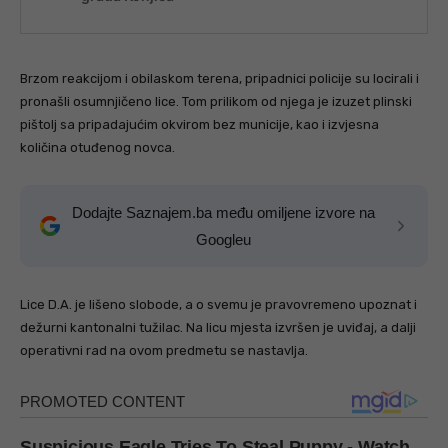
Brzom reakcijom i obilaskom terena, pripadnici policije su locirali i
pronašli osumnjičeno lice. Tom prilikom od njega je izuzet plinski
pištolj sa pripadajućim okvirom bez municije, kao i izvjesna
količina otuđenog novca.
Dodajte Saznajem.ba među omiljene izvore na
Googleu
Lice D.A. je lišeno slobode, a o svemu je pravovremeno upoznat i
dežurni kantonalni tužilac. Na licu mjesta izvršen je uviđaj, a dalji
operativni rad na ovom predmetu se nastavlja.