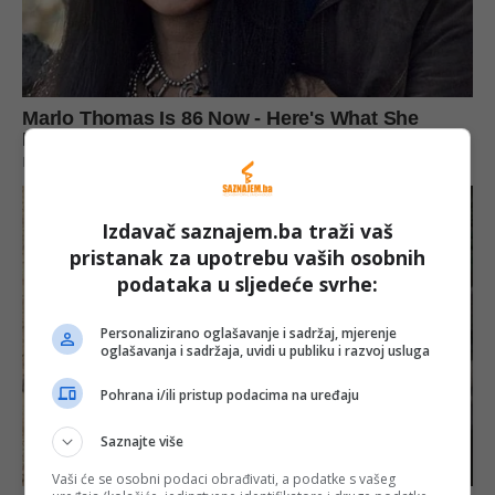
Izdavač saznajem.ba traži vaš
pristanak za upotrebu vaših osobnih
podataka u sljedeće svrhe:
Personalizirano oglašavanje i sadržaj, mjerenje
oglašavanja i sadržaja, uvidi u publiku i razvoj usluga
Pohrana i/ili pristup podacima na uređaju
Saznajte više
Vaši će se osobni podaci obrađivati, a podatke s vašeg