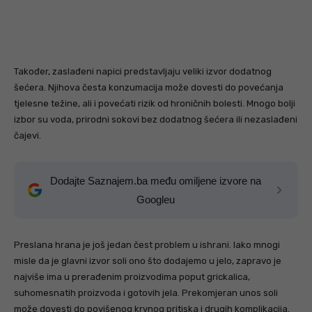
Također, zaslađeni napici predstavljaju veliki izvor dodatnog
šećera. Njihova česta konzumacija može dovesti do povećanja
tjelesne težine, ali i povećati rizik od hroničnih bolesti. Mnogo bolji
izbor su voda, prirodni sokovi bez dodatnog šećera ili nezaslađeni
čajevi.
Dodajte Saznajem.ba među omiljene izvore na
Googleu
Preslana hrana je još jedan čest problem u ishrani. Iako mnogi
misle da je glavni izvor soli ono što dodajemo u jelo, zapravo je
najviše ima u prerađenim proizvodima poput grickalica,
suhomesnatih proizvoda i gotovih jela. Prekomjeran unos soli
može dovesti do povišenog krvnog pritiska i drugih komplikacija.