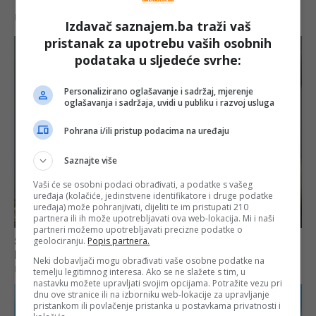
Izdavač saznajem.ba traži vaš
pristanak za upotrebu vaših osobnih
podataka u sljedeće svrhe:
Personalizirano oglašavanje i sadržaj, mjerenje
oglašavanja i sadržaja, uvidi u publiku i razvoj usluga
Pohrana i/ili pristup podacima na uređaju
Saznajte više
Vaši će se osobni podaci obrađivati, a podatke s vašeg
uređaja (kolačiće, jedinstvene identifikatore i druge podatke
uređaja) može pohranjivati, dijeliti te im pristupati 210
partnera ili ih može upotrebljavati ova web-lokacija. Mi i naši
partneri možemo upotrebljavati precizne podatke o
geolociranju.
Popis partnera.
Neki dobavljači mogu obrađivati vaše osobne podatke na
temelju legitimnog interesa. Ako se ne slažete s tim, u
nastavku možete upravljati svojim opcijama. Potražite vezu pri
dnu ove stranice ili na izborniku web-lokacije za upravljanje
pristankom ili povlačenje pristanka u postavkama privatnosti i