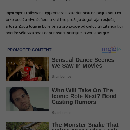
Bijeli hljeb i rafinisani ugljikohidrati također nisu najbolji izbor. Oni
brzo podižu nivo šećera u krvi i ne pružaju dugotrajan osjećaj
sitosti. Zbog toga je bolje birati proizvode od cjelovitih žitarica koji
sadrže više vlakana i doprinose stabilnijem nivou energije.