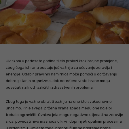
Ulaskom u pedesete godine tijelo prolazi kroz brojne promjene,
zbog čega ishrana postaje još važnija za očuvanje zdravlja i
energije. Odabir pravilnih namirnica može pomoći u održavanju
dobrog stanja organizma, dok određene vrste hrane mogu
povećati rizik od različitih zdravstvenih problema.
Zbog toga je važno obratiti pažnju na ono što svakodnevno
unosimo. Prije svega, pržena hrana spada među one koje bi
trebalo ograničiti. Ovakva jela mogu negativno utjecati na zdravlje
srca, povećati nivo masnoća u krvi i doprinijeti upalnim procesima
u organizmu. Umjesto toga, preporučuje se priprema hrane