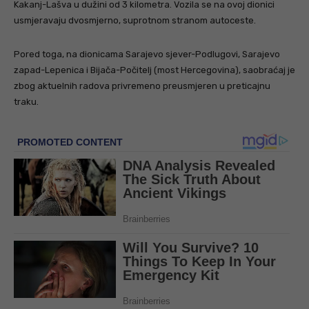
Kakanj-Lašva u dužini od 3 kilometra. Vozila se na ovoj dionici
usmjeravaju dvosmjerno, suprotnom stranom autoceste.
Pored toga, na dionicama Sarajevo sjever-Podlugovi, Sarajevo
zapad-Lepenica i Bijača-Počitelj (most Hercegovina), saobraćaj je
zbog aktuelnih radova privremeno preusmjeren u preticajnu
traku.