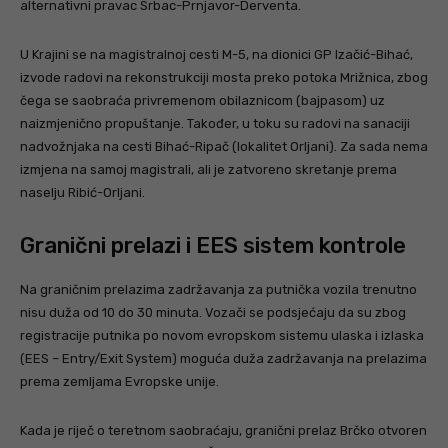
alternativni pravac Srbac-Prnjavor-Derventa.
U Krajini se na magistralnoj cesti M-5, na dionici GP Izačić-Bihać,
izvode radovi na rekonstrukciji mosta preko potoka Mrižnica, zbog
čega se saobraća privremenom obilaznicom (bajpasom) uz
naizmjenično propuštanje. Također, u toku su radovi na sanaciji
nadvožnjaka na cesti Bihać-Ripač (lokalitet Orljani). Za sada nema
izmjena na samoj magistrali, ali je zatvoreno skretanje prema
naselju Ribić-Orljani.
Granični prelazi i EES sistem kontrole
Na graničnim prelazima zadržavanja za putnička vozila trenutno
nisu duža od 10 do 30 minuta. Vozači se podsjećaju da su zbog
registracije putnika po novom evropskom sistemu ulaska i izlaska
(EES – Entry/Exit System) moguća duža zadržavanja na prelazima
prema zemljama Evropske unije.
Kada je riječ o teretnom saobraćaju, granični prelaz Brčko otvoren