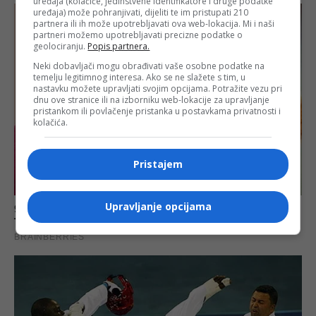
uređaja (kolačiće, jedinstvene identifikatore i druge podatke
uređaja) može pohranjivati, dijeliti te im pristupati 210
partnera ili ih može upotrebljavati ova web-lokacija. Mi i naši
partneri možemo upotrebljavati precizne podatke o
geolociranju.
Popis partnera.
Neki dobavljači mogu obrađivati vaše osobne podatke na
temelju legitimnog interesa. Ako se ne slažete s tim, u
nastavku možete upravljati svojim opcijama. Potražite vezu pri
dnu ove stranice ili na izborniku web-lokacije za upravljanje
pristankom ili povlačenje pristanka u postavkama privatnosti i
kolačića.
Pristajem
Upravljanje opcijama