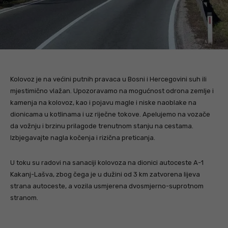
Kolovoz je na većini putnih pravaca u Bosni i Hercegovini suh ili
mjestimično vlažan. Upozoravamo na mogućnost odrona zemlje i
kamenja na kolovoz, kao i pojavu magle i niske naoblake na
dionicama u kotlinama i uz riječne tokove. Apelujemo na vozače
da vožnju i brzinu prilagode trenutnom stanju na cestama.
Izbjegavajte nagla kočenja i rizična preticanja.
U toku su radovi na sanaciji kolovoza na dionici autoceste A-1
Kakanj-Lašva, zbog čega je u dužini od 3 km zatvorena lijeva
strana autoceste, a vozila usmjerena dvosmjerno-suprotnom
stranom.