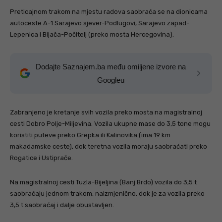
Preticajnom trakom na mjestu radova saobraća se na dionicama
autoceste A-1 Sarajevo sjever-Podlugovi, Sarajevo zapad-
Lepenica i Bijača-Počitelj (preko mosta Hercegovina).
Dodajte Saznajem.ba među omiljene izvore na
Googleu
Zabranjeno je kretanje svih vozila preko mosta na magistralnoj
cesti Dobro Polje-Miljevina. Vozila ukupne mase do 3,5 tone mogu
koristiti puteve preko Grepka ili Kalinovika (ima 19 km
makadamske ceste), dok teretna vozila moraju saobraćati preko
Rogatice i Ustiprače.
Na magistralnoj cesti Tuzla-Bijeljina (Banj Brdo) vozila do 3,5 t
saobraćaju jednom trakom, naizmjenično, dok je za vozila preko
3,5 t saobraćaj i dalje obustavljen.