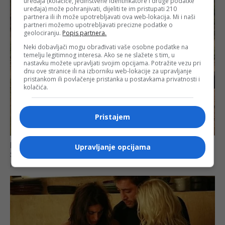
uređaja (kolačiće, jedinstvene identifikatore i druge podatke
uređaja) može pohranjivati, dijeliti te im pristupati 210
partnera ili ih može upotrebljavati ova web-lokacija. Mi i naši
partneri možemo upotrebljavati precizne podatke o
geolociranju.
Popis partnera.
Neki dobavljači mogu obrađivati vaše osobne podatke na
temelju legitimnog interesa. Ako se ne slažete s tim, u
nastavku možete upravljati svojim opcijama. Potražite vezu pri
dnu ove stranice ili na izborniku web-lokacije za upravljanje
pristankom ili povlačenje pristanka u postavkama privatnosti i
kolačića.
Pristajem
Upravljanje opcijama