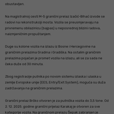
obustavljen.
Na magistralnoj cesti M-5 granični prelaz Izačić-Bihać izvode se
radovi na rekonstrukciji mosta. Vozila se preusmjeravaju na
privremenu obilazinicu (bajpas) u neposrednoj blizini radova,
naizmjeničnim propuštanjem.
Duge su kolone vozila na izlazu iz Bosne i Hercegovine na
graničnim prelazima Gradina i Gradiška. Na ostalim graničnim
prelazima pojačan je promet vozila na izlazu, ali se za sada ne
čeka duže od 30 minuta.
Zbog registracije putnika po novom sistemu izlaska i ulaska u
zemlje Evropske unije (EES, Entry/Exit System), moguća su duža
zadržavanja na graničnim prelazima.
Granični prelaz Brčko otvoren je za putnička vozila do 3,5 tone. Od
2. 12. 2025. godine granični prijelaz Karakaj je otvoren za sve
kategorije vozila. Na graničnom prelazu Šepak zabranjen je