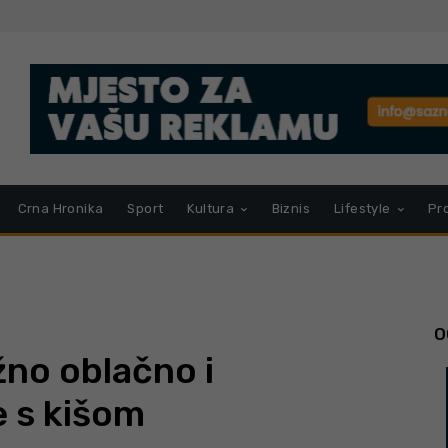
Crna Hronika
Sport
Kultura
Biznis
Lifestyle
Pr
O
žno oblačno i
e s kišom