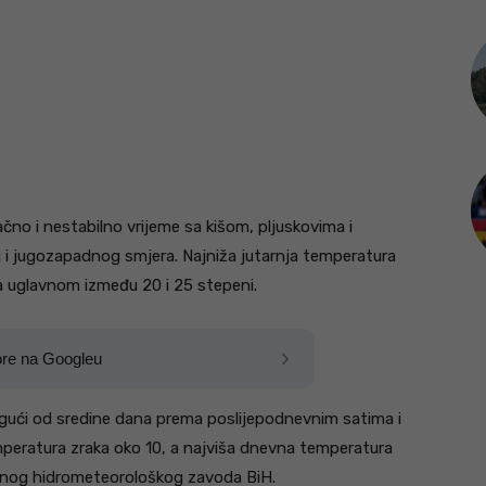
čno i nestabilno vrijeme sa kišom, pljuskovima i
g i jugozapadnog smjera. Najniža jutarnja temperatura
a uglavnom između 20 i 25 stepeni.
ore na Googleu
ogući od sredine dana prema poslijepodnevnim satima i
mperatura zraka oko 10, a najviša dnevna temperatura
alnog hidrometeorološkog zavoda BiH.