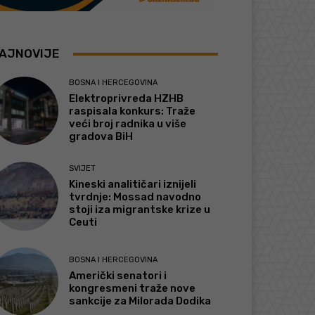
AJNOVIJE
BOSNA I HERCEGOVINA
Elektroprivreda HZHB
raspisala konkurs: Traže
veći broj radnika u više
gradova BiH
SVIJET
Kineski analitičari iznijeli
tvrdnje: Mossad navodno
stoji iza migrantske krize u
Ceuti
BOSNA I HERCEGOVINA
Američki senatori i
kongresmeni traže nove
sankcije za Milorada Dodika