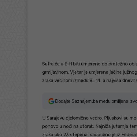
Sutra će u BiH biti umjereno do pretežno obla
grmljavinom. Vjetar je umjerene jačine južno
zraka većinom između 8 i 14, a najviša dnevn
Dodajte Saznajem.ba među omiljene izv
U Sarajevu djelomično vedro. Pljuskovi su m
ponovo u noći na utorak. Najniža jutarnja te
zraka oko 23 stepena, saopćeno je iz Feder