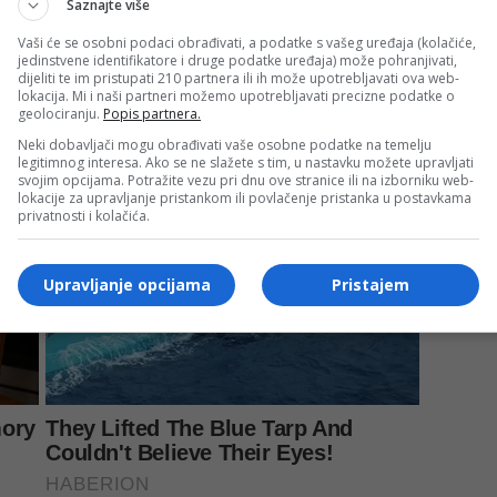
Saznajte više
Vaši će se osobni podaci obrađivati, a podatke s vašeg uređaja (kolačiće,
jedinstvene identifikatore i druge podatke uređaja) može pohranjivati,
dijeliti te im pristupati 210 partnera ili ih može upotrebljavati ova web-
lokacija. Mi i naši partneri možemo upotrebljavati precizne podatke o
geolociranju.
Popis partnera.
Neki dobavljači mogu obrađivati vaše osobne podatke na temelju
legitimnog interesa. Ako se ne slažete s tim, u nastavku možete upravljati
svojim opcijama. Potražite vezu pri dnu ove stranice ili na izborniku web-
lokacije za upravljanje pristankom ili povlačenje pristanka u postavkama
privatnosti i kolačića.
Upravljanje opcijama
Pristajem