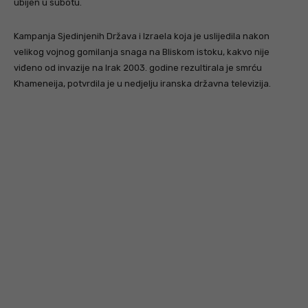
ubijen u subotu.
Kampanja Sjedinjenih Država i Izraela koja je uslijedila nakon
velikog vojnog gomilanja snaga na Bliskom istoku, kakvo nije
viđeno od invazije na Irak 2003. godine rezultirala je smrću
Khameneija, potvrdila je u nedjelju iranska državna televizija.