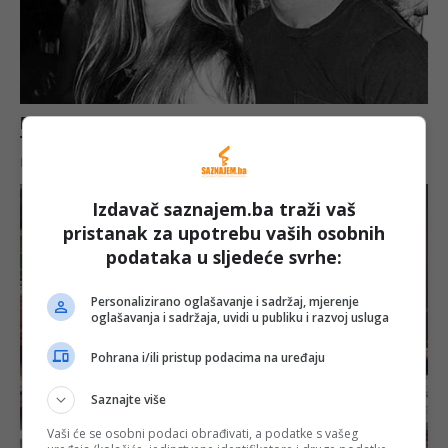
Izdavač saznajem.ba traži vaš
pristanak za upotrebu vaših osobnih
podataka u sljedeće svrhe:
Personalizirano oglašavanje i sadržaj, mjerenje
oglašavanja i sadržaja, uvidi u publiku i razvoj usluga
Pohrana i/ili pristup podacima na uređaju
Saznajte više
Vaši će se osobni podaci obrađivati, a podatke s vašeg