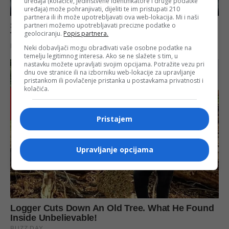
uređaja (kolačiće, jedinstvene identifikatore i druge podatke
uređaja) može pohranjivati, dijeliti te im pristupati 210
partnera ili ih može upotrebljavati ova web-lokacija. Mi i naši
partneri možemo upotrebljavati precizne podatke o
geolociranju.
Popis partnera.
Neki dobavljači mogu obrađivati vaše osobne podatke na
temelju legitimnog interesa. Ako se ne slažete s tim, u
nastavku možete upravljati svojim opcijama. Potražite vezu pri
dnu ove stranice ili na izborniku web-lokacije za upravljanje
pristankom ili povlačenje pristanka u postavkama privatnosti i
kolačića.
Pristajem
Upravljanje opcijama