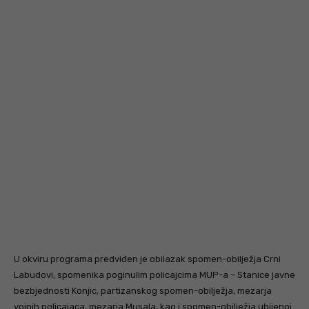
U okviru programa predviđen je obilazak spomen-obilježja Crni
Labudovi, spomenika poginulim policajcima MUP-a – Stanice javne
bezbjednosti Konjic, partizanskog spomen-obilježja, mezarja
vojnih policajaca, mezarja Musala, kao i spomen-obilježja ubijenoj