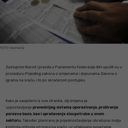
FOTO: Ilustracija
Zastupnici Narod i pravda u Parlamentu Federacije BiH uputili su u
proceduru Prijedlog zakona o izmjenama i dopunama Zakona o
igrama na sreću, i to po skraćenom postupku.
Kako je saopćeno iz ove stranke, cilj izmjena je
uspostavljanje
pravednijeg sistema oporezivanja, proširenje
porezne baze, kao i sprečavanje zloupotreba u ovom
sektoru.
Također, planirano je pojednostavljenje obračuna i bolja
kontrola prihoda od igara na sreću, uz očekivano povećanje