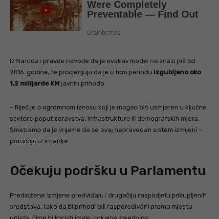
Iz Naroda i pravde navode da je ovakav model na snazi još od
2016. godine, te procjenjuju da je u tom periodu
izgubljeno oko
1,2 milijarde KM
javnih prihoda.
– Riječ je o ogromnom iznosu koji je mogao biti usmjeren u ključne
sektore poput zdravstva, infrastrukture ili demografskih mjera.
Smatramo da je vrijeme da se ovaj nepravedan sistem izmijeni –
poručuju iz stranke.
Očekuju podršku u Parlamentu
Predložene izmjene predviđaju i drugačiju raspodjelu prikupljenih
sredstava, tako da bi prihodi bili raspoređivani prema mjestu
uplate, čime bi koristi imale i lokalne zajednice.