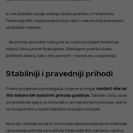
Iz ove političke opcije očekuju široku podršku u Parlamentu
Federacije BiH, naglašavajući da je riječ o zakonu koji prevazilazi
stranačke interese.
– Ne postoji opravdan razlog da se zadrži postojeći model koji
nanosi štetu javnim finansijama. Očekujemo podršku kako
političkih aktera, tako i šire javnosti – navodi se u saopćenju.
Stabilniji i pravedniji prihodi
Prema procjenama predlagača, izmjene bi mogle
donijeti više od
100 miliona KM dodatnih prihoda godišnje.
Također, ističu da bi
svi priređivači igara na sreću bili u ravnopravnijem položaju, dok bi
se zloupotrebe u isplati dobitaka značajno smanjile.
Na kraju, očekuje se da bi novi model oporezivanja donio stabilnije
i pravednije prihode za budžete Federacije BiH, kantona i općina.