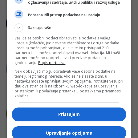
oglašavanja i sadržaja, uvidi u publiku i razvoj usluga
SPORT
Pohrana i/ili pristup podacima na uređaju
Tabaković zablistao u Evropi: Bh.
reprezentativac golom donio
Saznajte više
pobjedu Salzburgu
Vaši će se osobni podaci obrađivati, a podatke s vašeg
uređaja (kolačiće, jedinstvene identifikatore i druge podatke
uređaja) može pohranjivati, dijeliti te im pristupati 210
partnera ili ih može upotrebljavati ova web-lokacija. Mi i naši
KONJIC
partneri možemo upotrebljavati precizne podatke o
geolociranju.
Popis partnera.
EKSKLUZIVNI SNIMAK / Air Tractor u
preletu iznad požarišta kod Konjica:
Neki dobavljači mogu obrađivati vaše osobne podatke na
Pogledajte borbu protiv vatrene
temelju legitimnog interesa. Ako se ne slažete s tim, u
stihije iz zraka!
nastavku možete upravljati svojim opcijama. Potražite vezu pri
dnu ove stranice ili na izborniku web-lokacije za upravljanje
pristankom ili povlačenje pristanka u postavkama privatnosti i
kolačića.
KONJIC
NOVE INFORMACIJE S TERENA: Vatra
se približava kućama, policija
Pristajem
reguliše saobraćaj, u akciju uključen i
Air Tractor!
Upravljanje opcijama