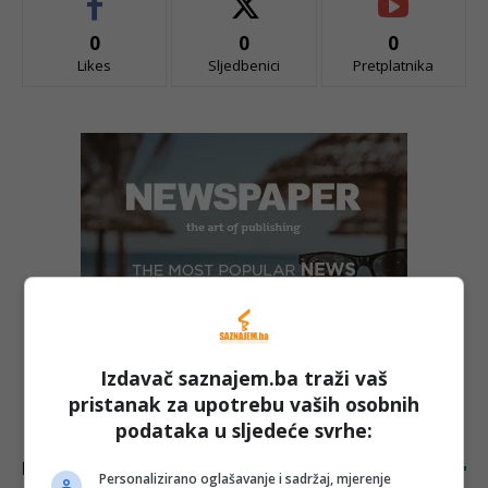
0
0
0
Likes
Sljedbenici
Pretplatnika
Izdavač saznajem.ba traži vaš
pristanak za upotrebu vaših osobnih
podataka u sljedeće svrhe:
LATEST ARTICLES
Personalizirano oglašavanje i sadržaj, mjerenje