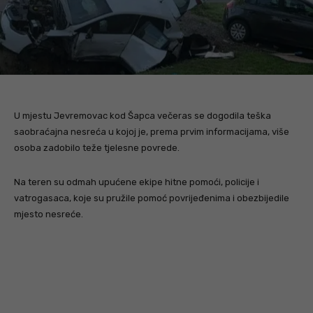
U mjestu Jevremovac kod Šapca večeras se dogodila teška
saobraćajna nesreća u kojoj je, prema prvim informacijama, više
osoba zadobilo teže tjelesne povrede.
Na teren su odmah upućene ekipe hitne pomoći, policije i
vatrogasaca, koje su pružile pomoć povrijeđenima i obezbijedile
mjesto nesreće.